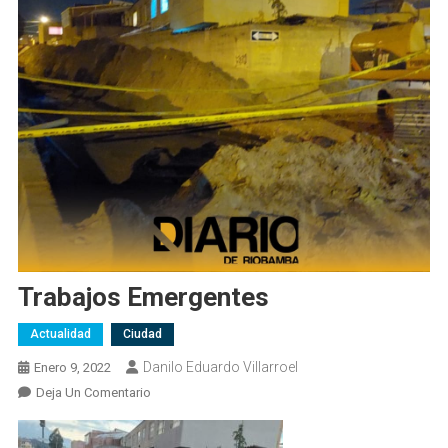
Trabajos Emergentes
Actualidad
Ciudad
Danilo Eduardo Villarroel
Enero 9, 2022
En
Deja Un Comentario
Trabajos
Emergentes