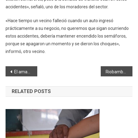
accidentes», señaló, uno de los moradores del sector.
«Hace tiempo un vecino falleció cuando un auto ingresó
prácticamente a su negocio, no queremos que sigan ocurriendo
estos accidentes, debería mantener encendido los semáforos,
porque se apagaron un momento y se dieron los choques»,
informó, otro vecino.
Navegación
El amanecer de Neptuno
Riobamba la «curuchupa»
de
RELATED POSTS
entradas