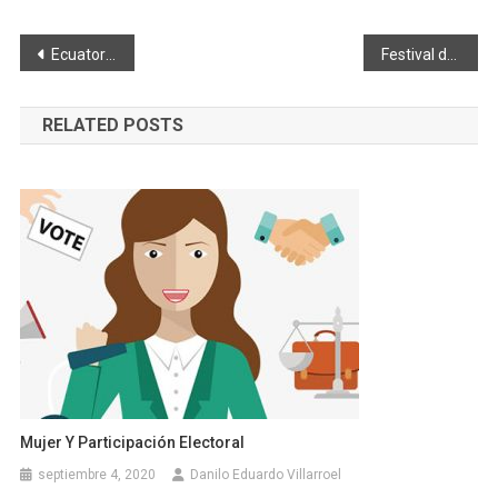
Navegación
Ecuatorianos sobrevivientes de accidente en México piden ayuda
Festival de turismo de aventura se realizó este fin de semana
de
RELATED POSTS
entradas
Mujer Y Participación Electoral
septiembre 4, 2020
Danilo Eduardo Villarroel