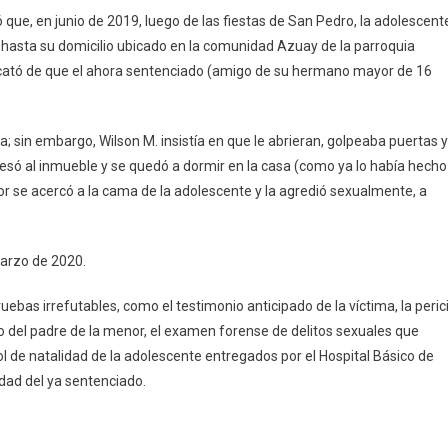
lató que, en junio de 2019, luego de las fiestas de San Pedro, la adolescent
asta su domicilio ubicado en la comunidad Azuay de la parroquia
percató de que el ahora sentenciado (amigo de su hermano mayor de 16
ta; sin embargo, Wilson M. insistía en que le abrieran, golpeaba puertas y
esó al inmueble y se quedó a dormir en la casa (como ya lo había hecho
sor se acercó a la cama de la adolescente y la agredió sexualmente, a
marzo de 2020.
ebas irrefutables, como el testimonio anticipado de la víctima, la peric
nio del padre de la menor, el examen forense de delitos sexuales que
l de natalidad de la adolescente entregados por el Hospital Básico de
idad del ya sentenciado.