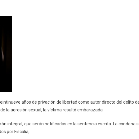
encia
s
o
ación
or
sí
eintinueve años de privación de libertad como autor directo del delito d
de la agresión sexual, la víctima resultó embarazada.
ón integral, que serán notificadas en la sentencia escrita. La condena 
s por Fiscalía,