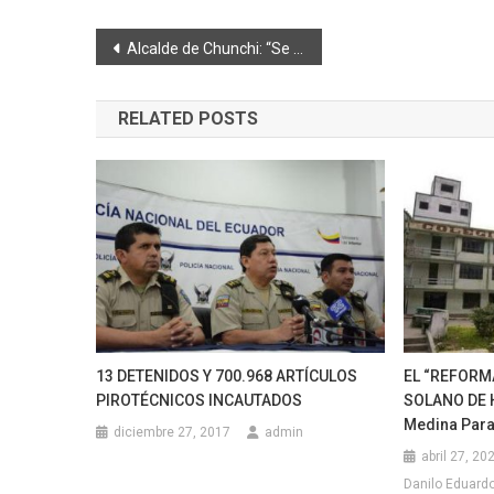
Navegación
Alcalde de Chunchi: “Se movieron 30 millones de metros cúbicos de material”
de
RELATED POSTS
entradas
EL “REFORM
13 DETENIDOS Y 700.968 ARTÍCULOS
SOLANO DE 
PIROTÉCNICOS INCAUTADOS
Medina Para
diciembre 27, 2017
admin
abril 27, 20
Danilo Eduardo 