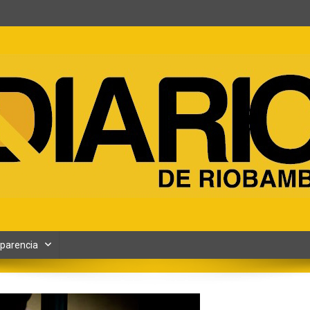
ento y Contenidos digitales
parencia