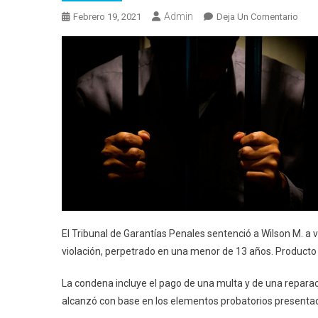
Admin
En
Febrero 19, 2021
Deja Un Comentario
Sent
De
29
Año
En
Cas
De
Viol
De
Men
En
Alau
El Tribunal de Garantías Penales sentenció a Wilson M. a v
violación, perpetrado en una menor de 13 años. Producto 
La condena incluye el pago de una multa y de una reparaci
alcanzó con base en los elementos probatorios presentado