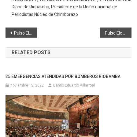
Diario de Riobamba, Presidente de la Unión nacional de
Periodistas Núcleo de Chimborazo
Navegación
Pulso Electoral: Candidatos a la Presidencia de Ecuador 2021.
Pulso Electoral. Candidatos a la Presidencia de Ecuador
de
RELATED POSTS
entradas
35 EMERGENCIAS ATENDIDAS POR BOMBEROS RIOBAMBA
noviembre 15, 2022
Danilo Eduardo Villarroel