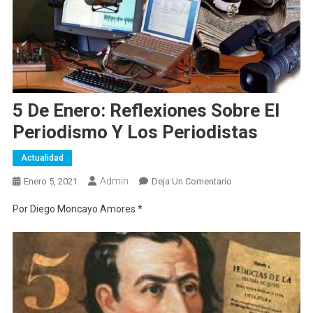
5 De Enero: Reflexiones Sobre El
Periodismo Y Los Periodistas
Actualidad
Admin
En
Enero 5, 2021
Deja Un Comentario
5
Por Diego Moncayo Amores *
De
Enero:
Reflexiones
Sobre
El
Periodismo
Y