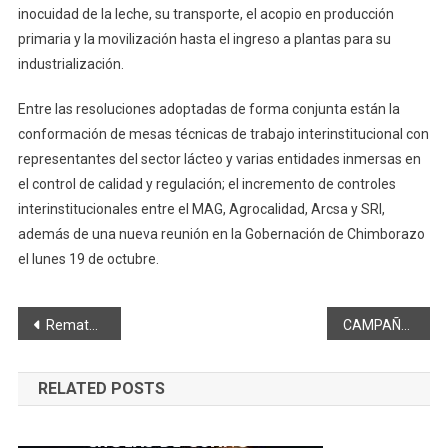
inocuidad de la leche, su transporte, el acopio en producción
primaria y la movilización hasta el ingreso a plantas para su
industrialización.
Entre las resoluciones adoptadas de forma conjunta están la
conformación de mesas técnicas de trabajo interinstitucional con
representantes del sector lácteo y varias entidades inmersas en
el control de calidad y regulación; el incremento de controles
interinstitucionales entre el MAG, Agrocalidad, Arcsa y SRI,
además de una nueva reunión en la Gobernación de Chimborazo
el lunes 19 de octubre.
Navegación
Remate de bienes tras cinco meses sin el tren
CAMPAÑA DE PROMOCIÓN TURÍSTICA INTERNACIONAL: BE WELL IN ECUADOR
de
RELATED POSTS
entradas