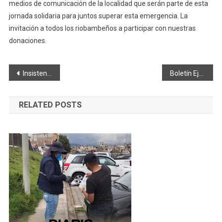
medios de comunicación de la localidad que serán parte de esta
jornada solidaria para juntos superar esta emergencia. La
invitación a todos los riobambeños a participar con nuestras
donaciones.
Navegación
Insisten en toque de queda de 24 horas para la Provincia
Boletín Ejecutivo Digital del Diario de Riobamba 09.04.2020
de
RELATED POSTS
entradas