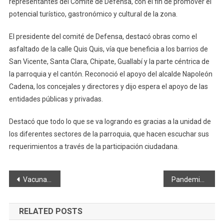
representantes del Comité de Defensa, con el fin de promover el
potencial turístico, gastronómico y cultural de la zona.
El presidente del comité de Defensa, destacó obras como el
asfaltado de la calle Quis Quis, vía que beneficia a los barrios de
San Vicente, Santa Clara, Chipate, Guallabí y la parte céntrica de
la parroquia y el cantón. Reconoció el apoyo del alcalde Napoleón
Cadena, los concejales y directores y dijo espera el apoyo de las
entidades públicas y privadas.
Destacó que todo lo que se va logrando es gracias a la unidad de
los diferentes sectores de la parroquia, que hacen escuchar sus
requerimientos a través de la participación ciudadana.
Navegación
Vacunación Covid 19: Guano debe inmunizar a 38 647 ciudadanos
Pandemia. 8 de cada 10 hogares con niños en Ecuador cuentan con menos ingresos
de
RELATED POSTS
entradas