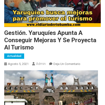
Gestión. Yaruquíes Apunta A
Conseguir Mejoras Y Se Proyecta
Al Turismo
Actualidad
Admin
En
Agosto 5, 2021
Deja Un Comentario
Gestión.
Yaruquíes
Apunta
A
Conseguir
Mejoras
Y