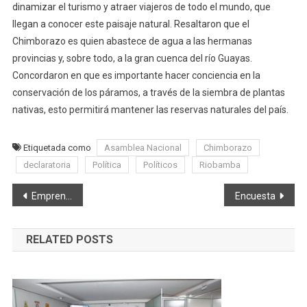
dinamizar el turismo y atraer viajeros de todo el mundo, que
llegan a conocer este paisaje natural. Resaltaron que el
Chimborazo es quien abastece de agua a las hermanas
provincias y, sobre todo, a la gran cuenca del río Guayas.
Concordaron en que es importante hacer conciencia en la
conservación de los páramos, a través de la siembra de plantas
nativas, esto permitirá mantener las reservas naturales del país.
Etiquetada como
Asamblea Nacional
Chimborazo
declaratoria
Política
Políticos
Riobamba
Navegación
Emprenden acciones para prevenir y sancionar el tráfico de tierras
Encuesta
de
RELATED POSTS
entradas