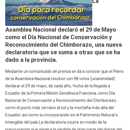
La
De
Conservación
Y
Reconocimiento
Asamblea Nacional declaró el 29 de Mayo
Del
Chimborazo
como el Día Nacional de Conservación y
Reconocimiento del Chimborazo, una nueva
declaratoria que se suma a otras que se ha
dado a la provincia.
Mediante un comunicado de prensa se da a conocer que el Pleno
de la Asamblea Nacional resolvió con 98 votos (unanimidad)
declarar el 29 de mayo, de cada año, fecha de la llegada a
Ecuador de la Primera Misión Geodésica Francesa, como Día
Nacional de Conservación y Reconocimiento del Chimborazo,
como el punto más cercano al sol y la montaña más alta del
Ecuador; así como su incorporación en el Patrimonio Natural e
Intangible del país.
La declaratoria ocurre en medio de la
preocupación que genera la pérdida de gran parte del glaciar del