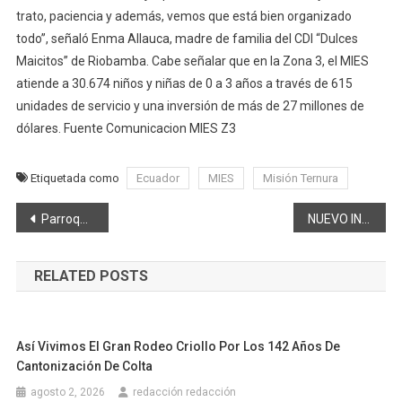
trato, paciencia y además, vemos que está bien organizado
todo”, señaló Enma Allauca, madre de familia del CDI “Dulces
Maicitos” de Riobamba. Cabe señalar que en la Zona 3, el MIES
atiende a 30.674 niños y niñas de 0 a 3 años a través de 615
unidades de servicio y una inversión de más de 27 millones de
dólares. Fuente Comunicacion MIES Z3
Etiquetada como
Ecuador
MIES
Misión Ternura
Navegación
Parroquias rurales insisten en reformas
NUEVO INTENDENTE ZONAL 3 DE ECONOMIA POPULAR Y SOLIDARIA
de
RELATED POSTS
entradas
Así Vivimos El Gran Rodeo Criollo Por Los 142 Años De
Cantonización De Colta
agosto 2, 2026
redacción redacción