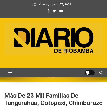
Saltar
viernes, agosto 07, 2026
al
contenido
Información, Entretenimiento
Primer periódico creado por periodistas en Chimborazo
y Contenidos digitales
Más De 23 Mil Familias De
Tungurahua, Cotopaxi, Chimborazo