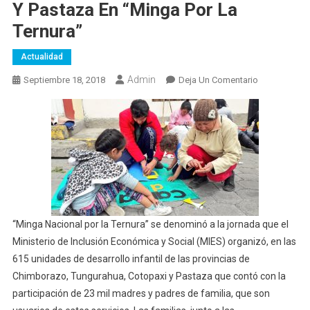
Y Pastaza En “Minga Por La
Ternura”
Actualidad
Admin
En
Septiembre 18, 2018
Deja Un Comentario
Más
De
23
Mil
Familias
De
Tungurahua,
Cotopaxi,
Chimborazo
“Minga Nacional por la Ternura” se denominó a la jornada que el
Y
Ministerio de Inclusión Económica y Social (MIES) organizó, en las
Pastaza
615 unidades de desarrollo infantil de las provincias de
En
Chimborazo, Tungurahua, Cotopaxi y Pastaza que contó con la
“Minga
participación de 23 mil madres y padres de familia, que son
Por