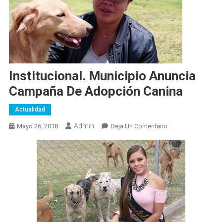
Institucional. Municipio Anuncia
Campaña De Adopción Canina
Actualidad
Admin
En
Mayo 26, 2018
Deja Un Comentario
Institucional.
Municipio
Anuncia
Campaña
De
Adopción
Canina