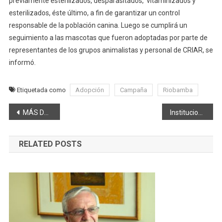
previamente esterilizados, desparasitados, vitaminizados y
esterilizados, éste último, a fin de garantizar un control
responsable de la población canina. Luego se cumplirá un
seguimiento a las mascotas que fueron adoptadas por parte de
representantes de los grupos animalistas y personal de CRIAR, se
informó.
Etiquetada como
Adopción
Campaña
Riobamba
Navegación
MÁS DE 6 MIL FAMILIAS DE CHIMBORAZO EN SEGUNDO MÓDULO DE BUENAS PRÁCTICAS
Institucional. TRABAJOS DE PUENTE VEHICULAR EN BARRIO SESQUICENTENARIO
de
RELATED POSTS
entradas