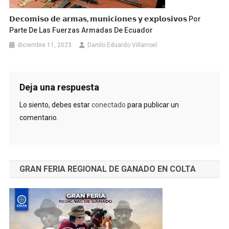
𝗗𝗲𝗰𝗼𝗺𝗶𝘀𝗼 𝗱𝗲 𝗮𝗿𝗺𝗮𝘀, 𝗺𝘂𝗻𝗶𝗰𝗶𝗼𝗻𝗲𝘀 𝘆 𝗲𝘅𝗽𝗹𝗼𝘀𝗶𝘃𝗼𝘀 Por
Parte De Las Fuerzas Armadas De Ecuador
diciembre 11, 2023
Danilo Eduardo Villarroel
Deja una respuesta
Lo siento, debes estar
conectado
para publicar un
comentario.
GRAN FERIA REGIONAL DE GANADO EN COLTA