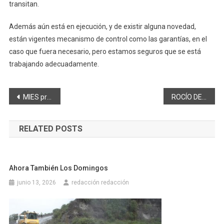
transitan.
Además aún está en ejecución, y de existir alguna novedad,
están vigentes mecanismo de control como las garantías, en el
caso que fuera necesario, pero estamos seguros que se está
trabajando adecuadamente.
Navegación
MIES promueve el diálogo social con las familias que son parte de sus servicios
ROCÍO DE MORENO APOYA POLÍTICA PARA LA IGUALDAD DE GÉNERO PRESENTADA POR CANCILLERÍA
de
RELATED POSTS
entradas
Ahora También Los Domingos
junio 13, 2026
redacción redacción