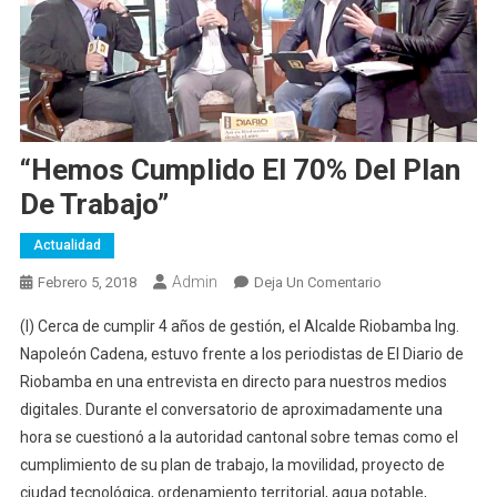
“Hemos Cumplido El 70% Del Plan
De Trabajo”
Actualidad
Admin
En
Febrero 5, 2018
Deja Un Comentario
“Hemos
(I) Cerca de cumplir 4 años de gestión, el Alcalde Riobamba Ing.
Cumplido
Napoleón Cadena, estuvo frente a los periodistas de El Diario de
El
Riobamba en una entrevista en directo para nuestros medios
70%
digitales. Durante el conversatorio de aproximadamente una
Del
Plan
hora se cuestionó a la autoridad cantonal sobre temas como el
De
cumplimiento de su plan de trabajo, la movilidad, proyecto de
Trabajo”
ciudad tecnológica, ordenamiento territorial, agua potable,