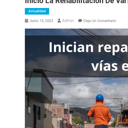
Inicio La Rehabilitación De Va
Actualidad
Admin
En
Junio 15, 2023
Deja Un Comentario
Inicio
La
Rehabil
De
Varias
Vías
En
Rioba