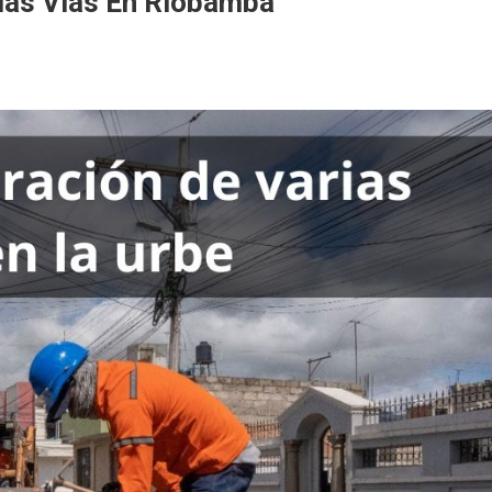
rias Vías En Riobamba
itación
mba