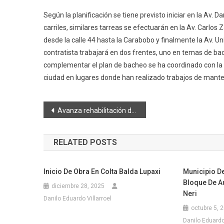
Según la planificación se tiene previsto iniciar en la Av. 
carriles, similares tarreas se efectuarán en la Av. Carlos
desde la calle 44 hasta la Carabobo y finalmente la Av. 
contratista trabajará en dos frentes, uno en temas de bach
complementar el plan de bacheo se ha coordinado con la
ciudad en lugares donde han realizado trabajos de manten
Navegación
Avanza rehabilitación de área recreativa en Quinta La Rosita
de
RELATED POSTS
entradas
Inicio De Obra En Colta Balda Lupaxi
Municipio D
Bloque De Au
diciembre 28, 2025
Neri
Danilo Eduardo Villarroel
octubre 5, 
Danilo Eduardo 