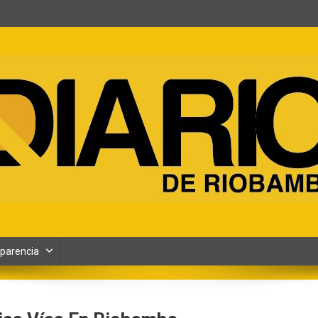
ento y Contenidos digitales
parencia