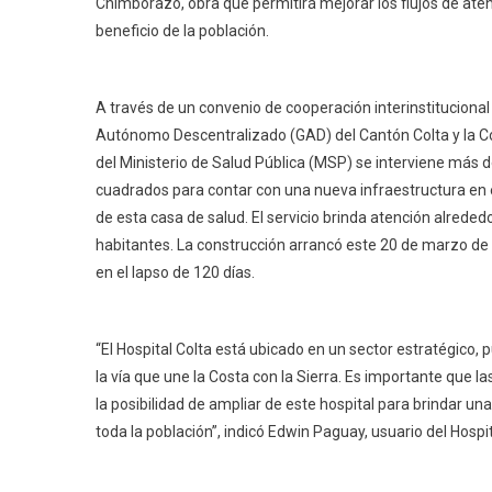
Chimborazo, obra que permitirá mejorar los flujos de ate
beneficio de la población.
A través de un convenio de cooperación interinstitucional
Autónomo Descentralizado (GAD) del Cantón Colta y la C
del Ministerio de Salud Pública (MSP) se interviene más 
cuadrados para contar con una nueva infraestructura en
de esta casa de salud. El servicio brinda atención alreded
habitantes. La construcción arrancó este 20 de marzo de 2
en el lapso de 120 días.
“El Hospital Colta está ubicado en un sector estratégico,
la vía que une la Costa con la Sierra. Es importante que l
la posibilidad de ampliar de este hospital para brindar un
toda la población”, indicó Edwin Paguay, usuario del Hospit