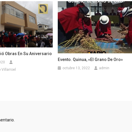
ió Obras En Su Aniversario
Evento. Quinua, «El Grano De Oro»
020
octubre 13, 2022
admin
Villarroel
entario.