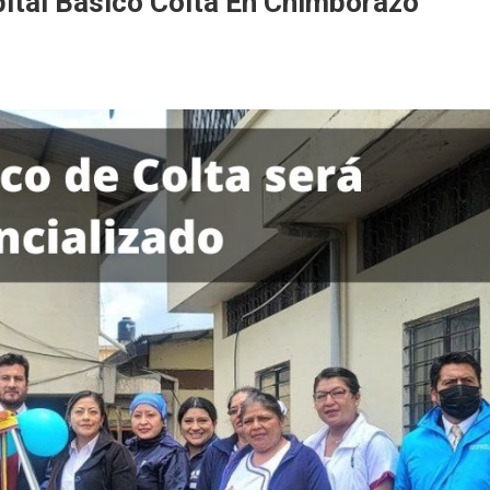
pital Básico Colta En Chimborazo
enciación
al
o
orazo