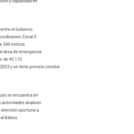
nción y capacidad en
 entre el Gobierno
oordinación Zonal 3
de 340 metros
 el área de emergencia
or de 45.115
023 y se tiene previsto concluir
 pues se encuentra en
as autoridades analicen
a atención oportuna a
al Básico.