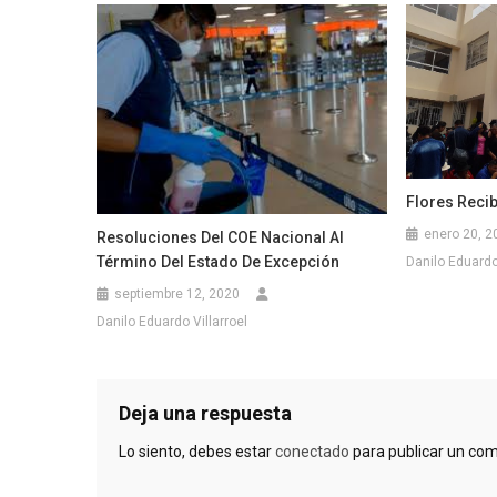
Flores Recib
enero 20, 2
Resoluciones Del COE Nacional Al
Término Del Estado De Excepción
Danilo Eduardo 
septiembre 12, 2020
Danilo Eduardo Villarroel
Deja una respuesta
Lo siento, debes estar
conectado
para publicar un com