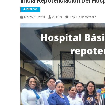
Inicia Repotenciación Del Hos
Actualidad
Admin
En
Marzo 21, 2023
Deja Un Comentario
Inicia
Repot
Del
Hospit
Básic
Colta
En
Chimb