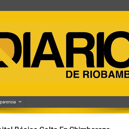
ento y Contenidos digitales
parencia