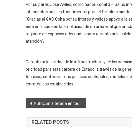
Por su parte, José Avilés, coordinador Zonal 3 – Salud inf
interinstitucional es fundamental para el fortalecimiento 
“Gracias al GAD Colta por su interés y valioso apoyo a la s
está enfocada en la ampliación de un área vital que brind
requiere de espacios adecuados para garantizar la calida
atención”.
Garantizar la calidad de la infraestructura y de los servici
prioridad para esta cartera de Estado, a través de la gen
técnicos, conforme a las políticas sectoriales, modelos de
estratégicos establecidos.
Navegación
Nutrición alterada en tiempos de Pandemia
de
RELATED POSTS
entradas