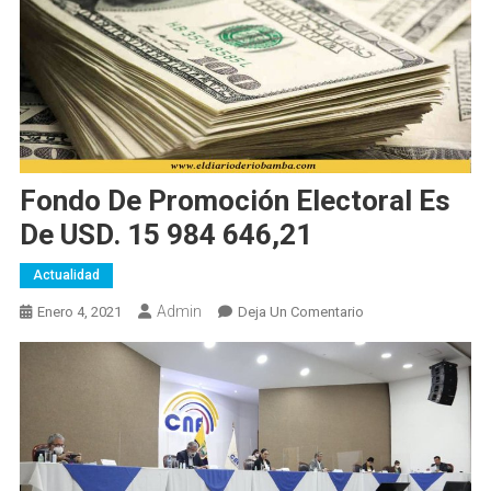
Fondo De Promoción Electoral Es
De USD. 15 984 646,21
Actualidad
Admin
En
Enero 4, 2021
Deja Un Comentario
Fondo
De
Promoción
Electoral
Es
De
USD.