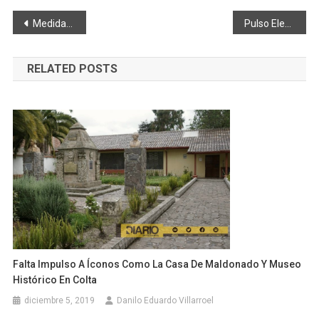
Navegación
Medidas del COE Nacional a partir del 3 de enero del 2021
Pulso Electoral. Candidatos a la Presidencia 2021
de
RELATED POSTS
entradas
Falta Impulso A Íconos Como La Casa De Maldonado Y Museo
Histórico En Colta
diciembre 5, 2019
Danilo Eduardo Villarroel