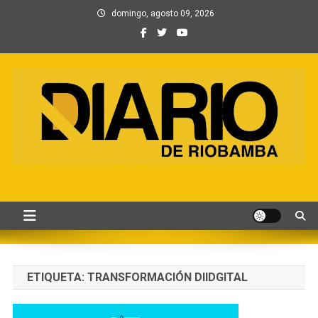
Saltar
domingo, agosto 09, 2026
al
contenido
Información, Entretenimiento
Primer periódico creado por periodistas en Chimborazo
y Contenidos digitales
ETIQUETA:
TRANSFORMACIÓN DIIDGITAL