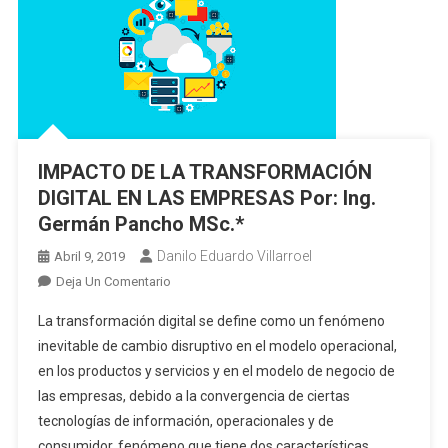
IMPACTO DE LA TRANSFORMACIÓN
DIGITAL EN LAS EMPRESAS Por: Ing.
Germán Pancho MSc.*
Danilo Eduardo Villarroel
Abril 9, 2019
En
Deja Un Comentario
IMPACTO
La transformación digital se define como un fenómeno
DE
inevitable de cambio disruptivo en el modelo operacional,
LA
en los productos y servicios y en el modelo de negocio de
TRANSFORMACIÓN
las empresas, debido a la convergencia de ciertas
DIGITAL
EN
tecnologías de información, operacionales y de
LAS
consumidor, fenómeno que tiene dos características