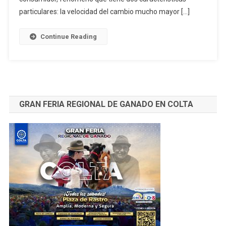
EMPRESAS
particulares: la velocidad del cambio mucho mayor […]
Por:
Ing.
Continue Reading
Germán
Pancho
MSc.*
GRAN FERIA REGIONAL DE GANADO EN COLTA