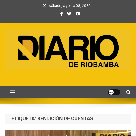
Saltar
sábado, agosto 08, 2026
al
contenido
Información, Entretenimiento
Primer periódico creado por periodistas en Chimborazo
y Contenidos digitales
ETIQUETA:
RENDICIÓN DE CUENTAS