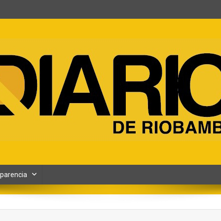
ento y Contenidos digitales
parencia