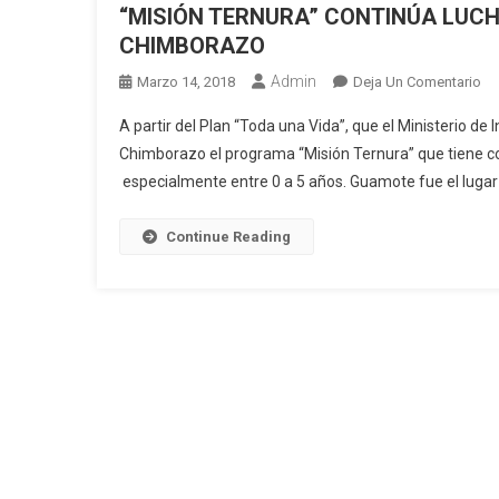
“MISIÓN TERNURA” CONTINÚA LUCH
CHIMBORAZO
Admin
En
Marzo 14, 2018
Deja Un Comentario
“M
A partir del Plan “Toda una Vida”, que el Ministerio de 
TE
Chimborazo el programa “Misión Ternura” que tiene com
CO
especialmente entre 0 a 5 años. Guamote fue el lugar
LU
CO
LA
Continue Reading
DE
IN
EN
CH