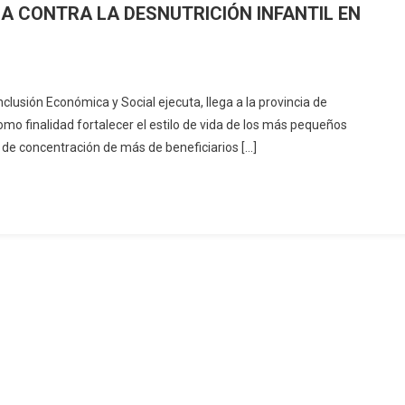
A CONTRA LA DESNUTRICIÓN INFANTIL EN
ISIÓN
Inclusión Económica y Social ejecuta, llega a la provincia de
RNURA”
o finalidad fortalecer el estilo de vida de los más pequeños
NTINÚA
 de concentración de más de beneficiarios […]
CHA
NTRA
SNUTRICIÓN
FANTIL
IMBORAZO