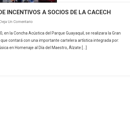
DE INCENTIVOS A SOCIOS DE LA CACECH
En
Deja Un Comentario
RIFA,
00, en la Concha Acústica del Parque Guayaquil, se realizara la Gran
SHOW
que contará con una importante cartelera artística integrada por:
ARTISTICO
úsica en Homenaje al Día del Maestro, Álzate […]
Y
ENTREGA
DE
INCENTIVOS
A
SOCIOS
DE
LA
CACECH