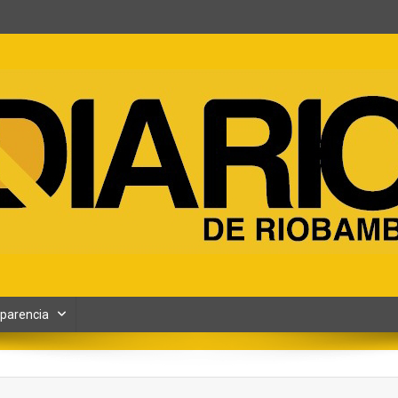
ento y Contenidos digitales
parencia