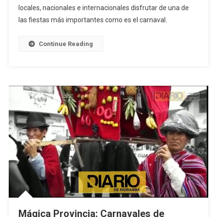
Artistas
locales, nacionales e internacionales disfrutar de una de
Para
las fiestas más importantes como es el carnaval.
Iniciar
El
Continue Reading
Feriado
Mágica Provincia: Carnavales de