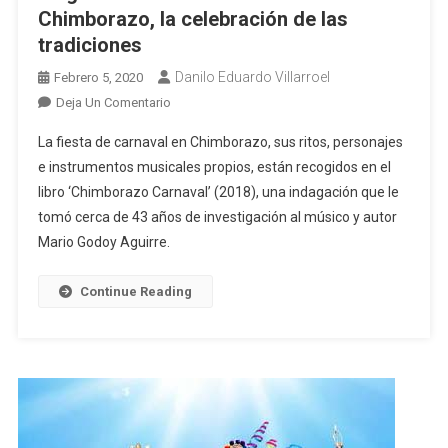
Chimborazo, la celebración de las
tradiciones
Danilo Eduardo Villarroel
Febrero 5, 2020
En
Deja Un Comentario
Mágica
La fiesta de carnaval en Chimborazo, sus ritos, personajes
Provincia:
e instrumentos musicales propios, están recogidos en el
Carnavales
libro ‘Chimborazo Carnaval’ (2018), una indagación que le
De
tomó cerca de 43 años de investigación al músico y autor
Chimborazo,
La
Mario Godoy Aguirre.
Celebración
De
Continue Reading
Las
Tradiciones