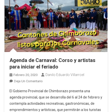
Agenda de Carnaval: Corso y artistas
para iniciar el feriado
Danilo Eduardo Villarroel
Febrero 20, 2020
En
Deja Un Comentario
Agenda
El Gobierno Provincial de Chimborazo presenta una
De
agenda provincial, que se desarrolla del 6 al 24 de febrero y
Carnaval:
contempla actividades recreativas, gastronómicas, de
Corso
emprendimientos y artísticas, que permitirán a los turistas
Y