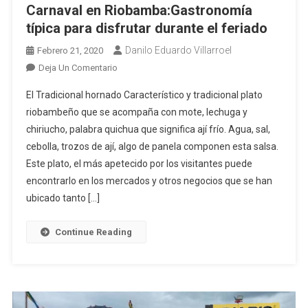
Carnaval en Riobamba:Gastronomía
típica para disfrutar durante el feriado
Danilo Eduardo Villarroel
Febrero 21, 2020
En
Deja Un Comentario
Carnaval
El Tradicional hornado Característico y tradicional plato
En
riobambeño que se acompaña con mote, lechuga y
Riobamba:Gastronomía
chiriucho, palabra quichua que significa ají frío. Agua, sal,
Típica
cebolla, trozos de ají, algo de panela componen esta salsa.
Para
Disfrutar
Este plato, el más apetecido por los visitantes puede
Durante
encontrarlo en los mercados y otros negocios que se han
El
ubicado tanto […]
Feriado
Continue Reading