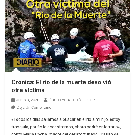
Crónica: El río de la muerte devolvió
otra víctima
Danilo Eduardo Villarroel
Junio 3, 2020
En
Deja Un Comentario
Crónica:
«Todos los días salíamos a buscar en el río a mi hijo, estoy
El
tranquila, por fin lo encontramos, ahora podré enterrarlo»,
Río
contó María Cocha, madre del desafortunado Cristian de
De