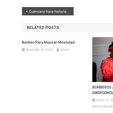
Navegación
Cuencano hace historia en la ONE Championship
de
RELATED POSTS
entradas
Bacheo Para Mejorar Movilidad
diciembre 29, 2022
admin
BOMBEROS 
EMERGENCI
enero 16, 2
Danilo Eduardo 