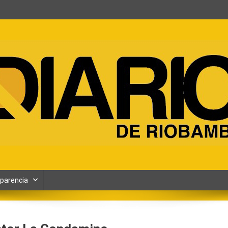
ento y Contenidos digitales
parencia