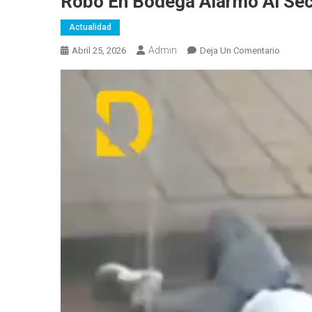
Robo En Bodega Alarmó Al Se
Actualidad
Admin
En
Abril 25, 2026
Deja Un Comentario
Robo
En
Bodega
Alarmó
Al
Sector
La
Condam