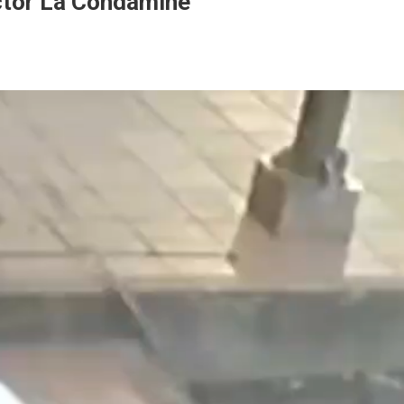
ctor La Condamine
ine