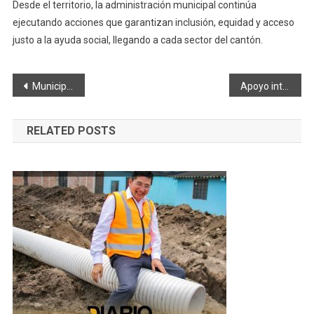
Desde el territorio, la administración municipal continúa
ejecutando acciones que garantizan inclusión, equidad y acceso
justo a la ayuda social, llegando a cada sector del cantón.
Navegación
Municipio de Colta entregó kits de alimento para grupos vulnerables
Apoyo integral para más comunidades
de
RELATED POSTS
entradas