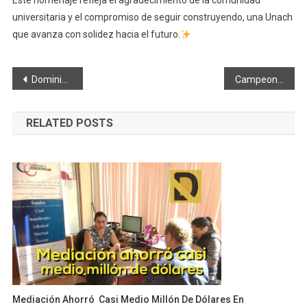
Este homenaje refleja el agradecimiento de la comunidad
universitaria y el compromiso de seguir construyendo, una Unach
que avanza con solidez hacia el futuro.
Navegación
Dominik «Pantera Blanca»: 22 segundos le bastó para ganar con K.O.
Campeonato abierto de Ecuavoley en Colta modaidad coloque
de
RELATED POSTS
entradas
Mediación Ahorró Casi Medio Millón De Dólares En