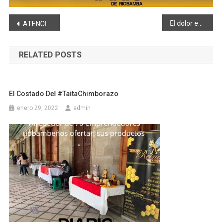
Navegación
El dolor envolvió las afueras del centro forense y hospital de Ambato después del accidente de SIMIATUG
ATENCIÓN PRODUCTORES Y COMERCIANTES DE BOVINOS!
de
RELATED POSTS
entradas
El Costado Del #TaitaChimborazo
enero 29, 2022
admin