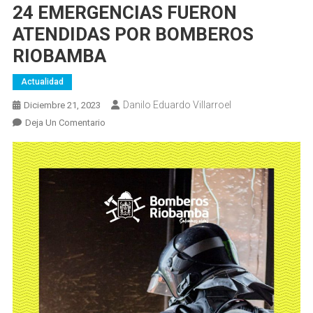
24 EMERGENCIAS FUERON
ATENDIDAS POR BOMBEROS
RIOBAMBA
Actualidad
Danilo Eduardo Villarroel
Diciembre 21, 2023
En
Deja Un Comentario
24
EMERGENCIAS
FUERON
ATENDIDAS
POR
BOMBEROS
RIOBAMBA