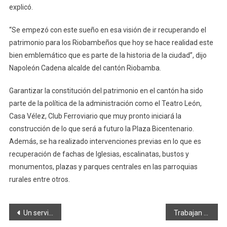
explicó.
“Se empezó con este sueño en esa visión de ir recuperando el
patrimonio para los Riobambeños que hoy se hace realidad este
bien emblemático que es parte de la historia de la ciudad”, dijo
Napoleón Cadena alcalde del cantón Riobamba.
Garantizar la constitución del patrimonio en el cantón ha sido
parte de la política de la administración como el Teatro León,
Casa Vélez, Club Ferroviario que muy pronto iniciará la
construcción de lo que será a futuro la Plaza Bicentenario.
Además, se ha realizado intervenciones previas en lo que es
recuperación de fachas de Iglesias, escalinatas, bustos y
monumentos, plazas y parques centrales en las parroquias
rurales entre otros.
Navegación
Un servicio para el adulto mayor
Trabajan construcción de baterías sanitarias en la parroquia San Juan