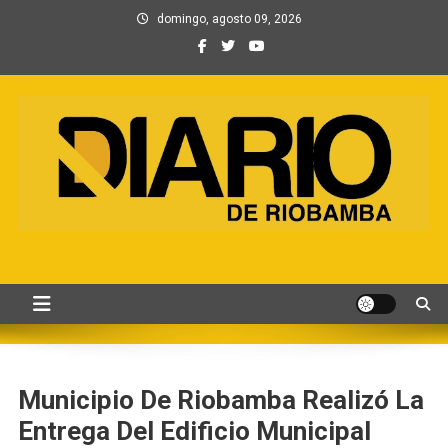
Saltar
domingo, agosto 09, 2026
al
contenido
Información, Entretenimiento
Primer periódico creado por periodistas en Chimborazo
y Contenidos digitales
Municipio De Riobamba Realizó La
Entrega Del Edificio Municipal