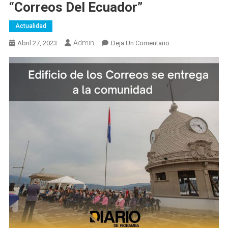
“Correos Del Ecuador”
Actualidad
Admin
En
Abril 27, 2023
Deja Un Comentario
Municipio
De
Riobamba
Realizó
La
Entrega
Del
Edificio
Municipal
“Correos
Del
Ecuador”