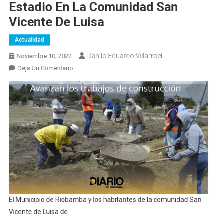
Estadio En La Comunidad San
Vicente De Luisa
Actualidad
Danilo Eduardo Villarroel
Noviembre 10, 2022
En
Deja Un Comentario
Avanzan
Los
Trabajos
De
La
Construcción
Del
Cerramiento
Del
Estadio
En
El Municipio de Riobamba y los habitantes de la comunidad San
La
Vicente de Luisa de
Comunidad