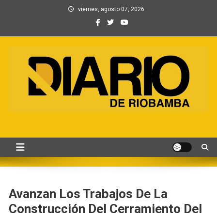
Saltar
viernes, agosto 07, 2026
al
contenido
Información, Entretenimiento
Primer periódico creado por periodistas en Chimborazo
y Contenidos digitales
Avanzan Los Trabajos De La
Construcción Del Cerramiento Del