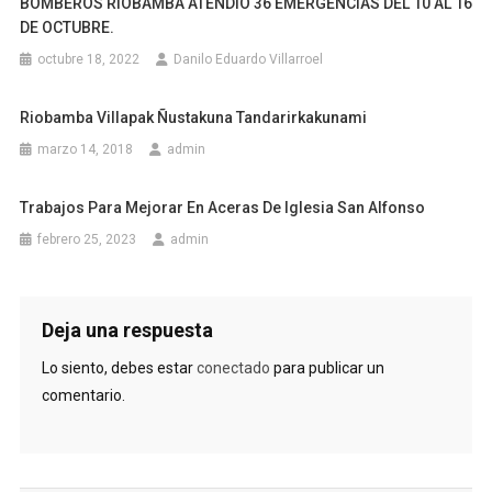
BOMBEROS RIOBAMBA ATENDIÓ 36 EMERGENCIAS DEL 10 AL 16
DE OCTUBRE.
octubre 18, 2022
Danilo Eduardo Villarroel
Riobamba Villapak Ñustakuna Tandarirkakunami
marzo 14, 2018
admin
Trabajos Para Mejorar En Aceras De Iglesia San Alfonso
febrero 25, 2023
admin
Deja una respuesta
Lo siento, debes estar
conectado
para publicar un
comentario.