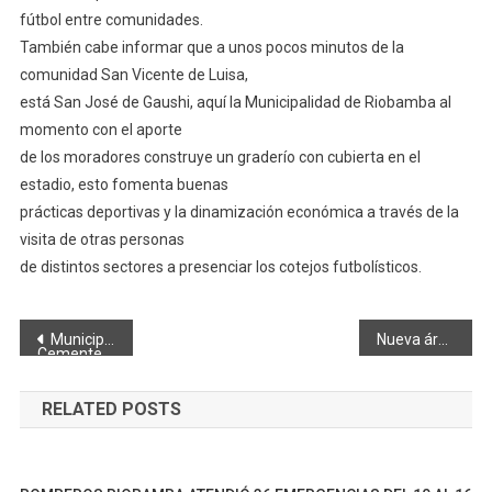
fútbol entre comunidades.
También cabe informar que a unos pocos minutos de la
comunidad San Vicente de Luisa,
está San José de Gaushi, aquí la Municipalidad de Riobamba al
momento con el aporte
de los moradores construye un graderío con cubierta en el
estadio, esto fomenta buenas
prácticas deportivas y la dinamización económica a través de la
visita de otras personas
de distintos sectores a presenciar los cotejos futbolísticos.
Navegación
Municipio de Riobamba construye nuevo cuerpo de bóvedas en el
Nueva área recreativa de la ciudadela Juan Montalvo alcanza el 90% de su construcción
Cementerio de Yaruquíes
de
RELATED POSTS
entradas