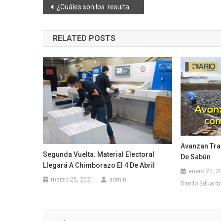
Navegación
¿Cuáles son los resultados de la evaluación educativa regional para Ecuador?￼
de
RELATED POSTS
entradas
Avanzan Tra
Segunda Vuelta. Material Electoral
De Sabún
Llegará A Chimborazo El 4 De Abril
enero 22, 2
marzo 25, 2021
admin
Danilo Eduardo 