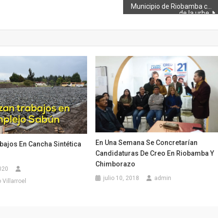
Municipio de Riobamba continúa con el mantenimiento vial en las calles
de la urbe
En Una Semana Se Concretarían
bajos En Cancha Sintética
Candidaturas De Creo En Riobamba Y
Chimborazo
020
julio 10, 2018
admin
Villarroel