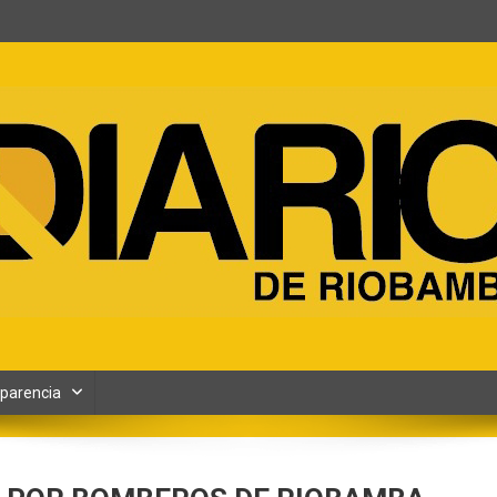
ento y Contenidos digitales
parencia