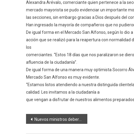
Alexandra Arévalo, comerciante quien pertenece a la secc
mercado mayorista se pudo evidenciar un importante m
las secciones, sin embargo gracias a Dios después del co
Han ingresado la mayoría de compañeros que no pudieron
De igual forma en el Mercado San Alfonso, según lo dio a
acción que se realizó para la reapertura con normalidad d
los
comerciantes. “Estos 18 días que nos paralizaron se di
afluencia de la ciudadanía”.
De igual forma de una manera muy optimista Socorro Álva
Mercado San Alfonso es muy evidente.
“Estamos listos atendiendo a nuestra distinguida clientel
calidad. Les invitamos a la ciudadanía a
que vengan a disfrutar de nuestros alimentos preparados
Navegación
Nuevos ministros deberán enfrentar la crisis institucional, económica y social del país
de