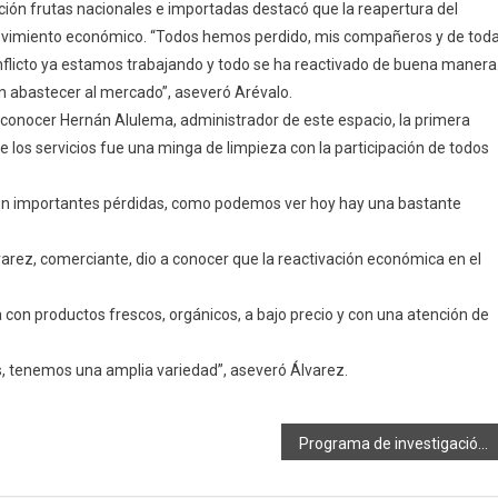
ión frutas nacionales e importadas destacó que la reapertura del
ovimiento económico. “Todos hemos perdido, mis compañeros y de tod
nflicto ya estamos trabajando y todo se ha reactivado de buena manera
 abastecer al mercado”, aseveró Arévalo.
 conocer Hernán Alulema, administrador de este espacio, la primera
e los servicios fue una minga de limpieza con la participación de todos
eron importantes pérdidas, como podemos ver hoy hay una bastante
rez, comerciante, dio a conocer que la reactivación económica en el
a con productos frescos, orgánicos, a bajo precio y con una atención de
, tenemos una amplia variedad”, aseveró Álvarez.
Programa de investigación genética y de ingeniería de materiales con Cannabis inicia en Ecuador