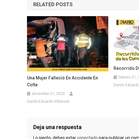
RELATED POSTS
entradas
Recorrido De
febrero 21,
Una Mujer Falleció En Accidente En
Colta
Danilo Eduardo 
diciembre 21, 2020
Danilo Eduardo Villarroel
Deja una respuesta
Lo siento, debes estar
conectado
para publicar un com