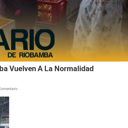
ba Vuelven A La Normalidad
En
Comentario
Plazas
Y
Mercados
De
Riobamba
Vuelven