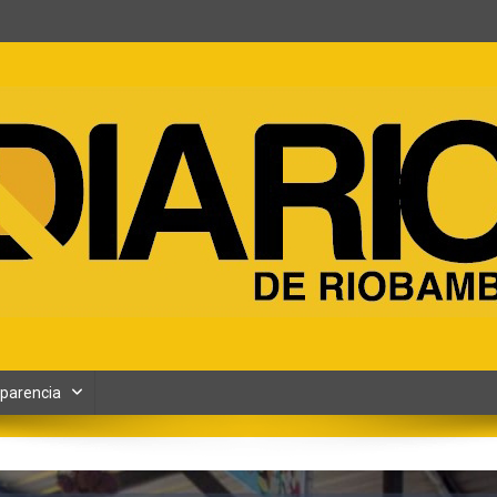
ento y Contenidos digitales
parencia