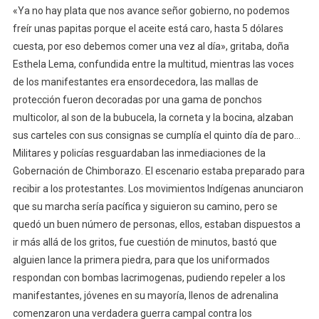
«Ya no hay plata que nos avance señor gobierno, no podemos
Del
freír unas papitas porque el aceite está caro, hasta 5 dólares
Pueblo
cuesta, por eso debemos comer una vez al día», gritaba, doña
Y
Esthela Lema, confundida entre la multitud, mientras las voces
Resistencia
Del
de los manifestantes era ensordecedora, las mallas de
Gobierno
protección fueron decoradas por una gama de ponchos
multicolor, al son de la bubucela, la corneta y la bocina, alzaban
sus carteles con sus consignas se cumplía el quinto día de paro…
Militares y policías resguardaban las inmediaciones de la
Gobernación de Chimborazo. El escenario estaba preparado para
recibir a los protestantes. Los movimientos Indígenas anunciaron
que su marcha sería pacífica y siguieron su camino, pero se
quedó un buen número de personas, ellos, estaban dispuestos a
ir más allá de los gritos, fue cuestión de minutos, bastó que
alguien lance la primera piedra, para que los uniformados
respondan con bombas lacrimogenas, pudiendo repeler a los
manifestantes, jóvenes en su mayoría, llenos de adrenalina
comenzaron una verdadera guerra campal contra los