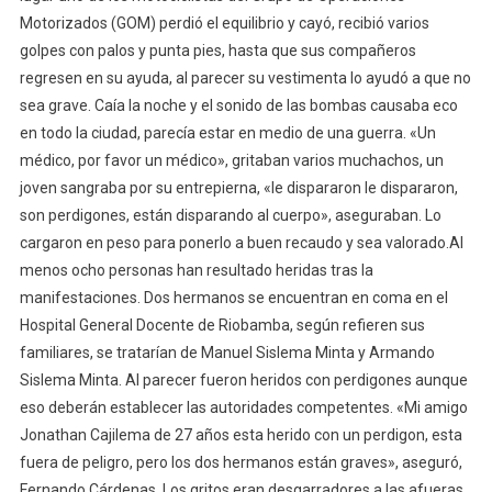
Motorizados (GOM) perdió el equilibrio y cayó, recibió varios
golpes con palos y punta pies, hasta que sus compañeros
regresen en su ayuda, al parecer su vestimenta lo ayudó a que no
sea grave. Caía la noche y el sonido de las bombas causaba eco
en todo la ciudad, parecía estar en medio de una guerra. «Un
médico, por favor un médico», gritaban varios muchachos, un
joven sangraba por su entrepierna, «le dispararon le dispararon,
son perdigones, están disparando al cuerpo», aseguraban. Lo
cargaron en peso para ponerlo a buen recaudo y sea valorado.Al
menos ocho personas han resultado heridas tras la
manifestaciones. Dos hermanos se encuentran en coma en el
Hospital General Docente de Riobamba, según refieren sus
familiares, se tratarían de Manuel Sislema Minta y Armando
Sislema Minta. Al parecer fueron heridos con perdigones aunque
eso deberán establecer las autoridades competentes. «Mi amigo
Jonathan Cajilema de 27 años esta herido con un perdigon, esta
fuera de peligro, pero los dos hermanos están graves», aseguró,
Fernando Cárdenas. Los gritos eran desgarradores a las afueras