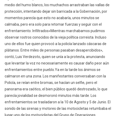
medio del humo blanco, los muchachos arrastraban las vallas de
protección, intentando dejar sin barricada a la Gobernación, por
momentos parecía que esto no acabaría, unos minutos se
calmaba, pero era solo para retomar fuerzas y seguir con el
enfrentamiento. Infiltrados»Mientras marchabamos pudimos
observar rostros conocidos de la vieja política correista. Incluso
uno de ellos fue quien provocó a la policía lanzado cáscaras de
plátanos. Entre miles de personas pasaban desapercibidos»,
contó, Luis Verdezoto, quien se unía a la protesta, anunciando
que levantar la voz no necesariamente es causar daño peor aún
enfrentamientos entre pueblo.Ya en la tarde los ánimos se
calmaron en una zona. Los manifestantes conversaban con la
Policía, se reían entre bromas, se hacían un selfie, pero el
panorama era caótico, el bien público quedó destrozado, lo que
parecía jovialidad se desmoronó minutos más tarde. Los
enfrentamientos se trasladaron a la 10 de Agosto y 5 de Junio. El
sonido de las sirenas y motores de las motocicletas retumbaba el
lugar uno de los motociclistas del Grupo de Operaciones