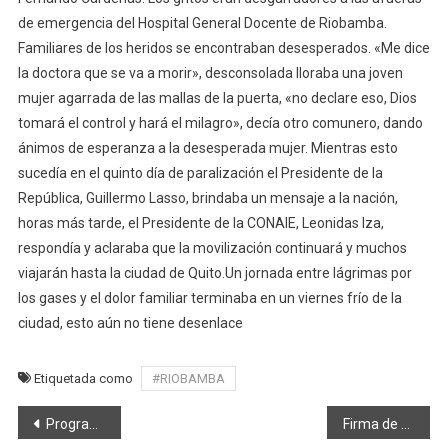
de emergencia del Hospital General Docente de Riobamba.
Familiares de los heridos se encontraban desesperados. «Me dice
la doctora que se va a morir», desconsolada lloraba una joven
mujer agarrada de las mallas de la puerta, «no declare eso, Dios
tomará el control y hará el milagro», decía otro comunero, dando
ánimos de esperanza a la desesperada mujer. Mientras esto
sucedía en el quinto día de paralización el Presidente de la
República, Guillermo Lasso, brindaba un mensaje a la nación,
horas más tarde, el Presidente de la CONAIE, Leonidas Iza,
respondía y aclaraba que la movilización continuará y muchos
viajarán hasta la ciudad de Quito.Un jornada entre lágrimas por
los gases y el dolor familiar terminaba en un viernes frío de la
ciudad, esto aún no tiene desenlace
Etiquetada como
#RIOBAMBA
Navegación
Programa de educación ambiental se socializó a los moradores del barrio Las Abras
Firma de un convenio interinstitucional entre el Instituto Misael Acosta Solís y el Municipio de Riobamba