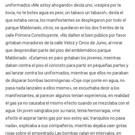
uniformados.»Me estoy ahogando» decía uno; «respira por la
boca, no te botes agua es peor, un tabaco un tabaco!», decía el
que estaba cerca, los manifestantes se desplegaron por todo el
parque Maldonado, otros, se quedaron en los dos frentes de la
calle Primera Constituyente. «No dañen el bien público por favor
gritaban moradores de la calle Veloz y Cinco de Junio, al mirar
que desprendían parte del piso del emblemático parque
Maldonado. «Estamos en paro gritaban los jóvenes, mientras
daban contra el piso el concreto para partir en pequeñas partes y
así lanzar contra los uniformados, mientras que ellos no paraban
de disparar bombas lacrimógenas.»Coje coje ponle en agua, no
pasa nada lanzales a ellos mismo», se escuchaba decir a los
manifestantes, al parecer algunos tenían experiencia, en realidad
el gas ya no causaba el mismo efecto cuando se mezclaba con el
agua. Un joven sangraba por su nariz, tenía hemorragia, «me
efecto el aspirar tanto gas por eso estoy así, tranquilos no pasa
nada», explicaba a sus compañeros, mientras dejaba caer gotas
rojas sobre el empedrado.Las bombas caían en intervalos, en