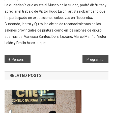
La ciudadanía que asista al Museo de la ciudad, podrá disfrutar y
apreciar el trabajo de Victor Hugo Lalon, artista riobambeño que
ha participado en exposiciones colectivas en Riobamba,
Guaranda, Ibarra y Quito, ha obtenido reconocimientos en los
salones provinciales de pintura como en los salones de dibujo
además de: Vanessa Santos, Doris Lozano, Marco Mariño, Víctor
Lalón y Emilia Arias Luque.
Navegación
Personal del “SEROT” cumple con procesos de capacitación
Programa de educación ambiental se socializó a los moradores del barrio Las Abras
de
RELATED POSTS
entradas