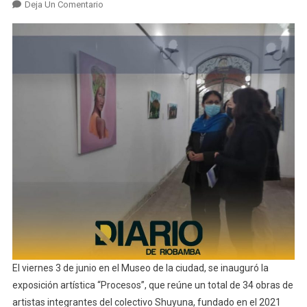
En
Deja Un Comentario
Exposición
Pictórica
“Procesos”
Del
Colectivo
Shuyuna
Se
Exhibe
En
El
Museo
De
La
Ciudad
El viernes 3 de junio en el Museo de la ciudad, se inauguró la
exposición artística “Procesos”, que reúne un total de 34 obras de
artistas integrantes del colectivo Shuyuna, fundado en el 2021