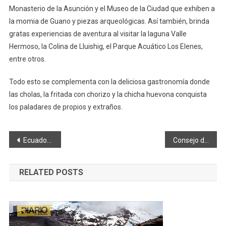
Monasterio de la Asunción y el Museo de la Ciudad que exhiben a
la momia de Guano y piezas arqueológicas. Así también, brinda
gratas experiencias de aventura al visitar la laguna Valle
Hermoso, la Colina de Lluishig, el Parque Acuático Los Elenes,
entre otros.
Todo esto se complementa con la deliciosa gastronomía donde
las cholas, la fritada con chorizo y la chicha huevona conquista
los paladares de propios y extraños.
Navegación
Ecuador. Cifras del Covid 19 son estables, se monitorea alerta por viruela del mono
Consejo de protección capacitó a los DECE
de
RELATED POSTS
entradas