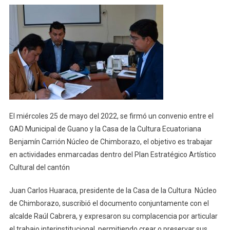
Casa
De
La
Cultura
Y
Municipio
Impulsan
Plan
Estratégico
Cultural
El miércoles 25 de mayo del 2022, se firmó un convenio entre el
En
GAD Municipal de Guano y la Casa de la Cultura Ecuatoriana
Guano
Benjamín Carrión Núcleo de Chimborazo, el objetivo es trabajar
en actividades enmarcadas dentro del Plan Estratégico Artístico
Cultural del cantón
Juan Carlos Huaraca, presidente de la Casa de la Cultura Núcleo
de Chimborazo, suscribió el documento conjuntamente con el
alcalde Raúl Cabrera, y expresaron su complacencia por articular
el trabajo interinstitucional, permitiendo crear o preservar sus