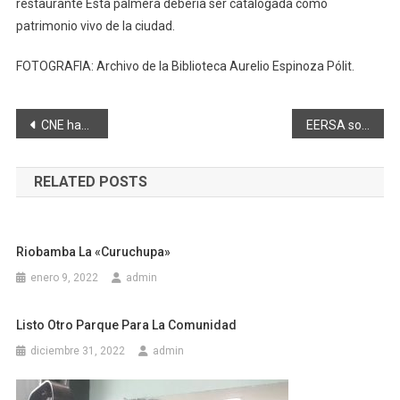
restaurante Esta palmera debería ser catalogada como
patrimonio vivo de la ciudad.
FOTOGRAFIA: Archivo de la Biblioteca Aurelio Espinoza Pólit.
Navegación
CNE habilita modalidad web para cambios de domicilio
EERSA socializa alternativas de pago de planillas
de
RELATED POSTS
entradas
Riobamba La «curuchupa»
enero 9, 2022
admin
Listo Otro Parque Para La Comunidad
diciembre 31, 2022
admin