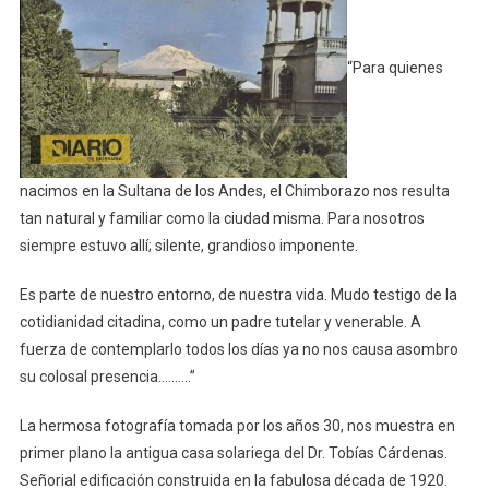
DE
LOS
ANDES
“Para quienes
Y
LA
CASA
DEL
DR.
nacimos en la Sultana de los Andes, el Chimborazo nos resulta
TOBÍAS
tan natural y familiar como la ciudad misma. Para nosotros
CÁRDENAS
siempre estuvo allí; silente, grandioso imponente.
Por
Edwin
Es parte de nuestro entorno, de nuestra vida. Mudo testigo de la
Chàvez
cotidianidad citadina, como un padre tutelar y venerable. A
Medina
fuerza de contemplarlo todos los días ya no nos causa asombro
su colosal presencia……….”
La hermosa fotografía tomada por los años 30, nos muestra en
primer plano la antigua casa solariega del Dr. Tobías Cárdenas.
Señorial edificación construida en la fabulosa década de 1920.