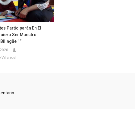
es Participarán En El
uiero Ser Maestro
 Bilingüe 1”
 2020
Villarroel
entario.