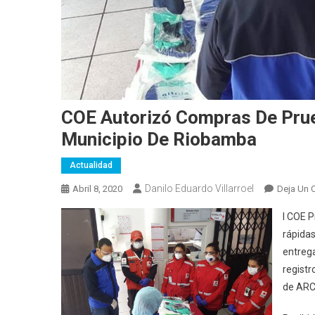
COE Autorizó Compras De Pru
Municipio De Riobamba
Actualidad
Danilo Eduardo Villarroel
Abril 8, 2020
Deja Un 
l COE P
rápida
entrega
registr
de ARC