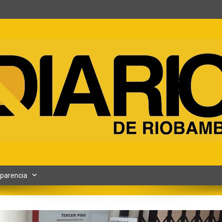
ento y Contenidos digitales
parencia