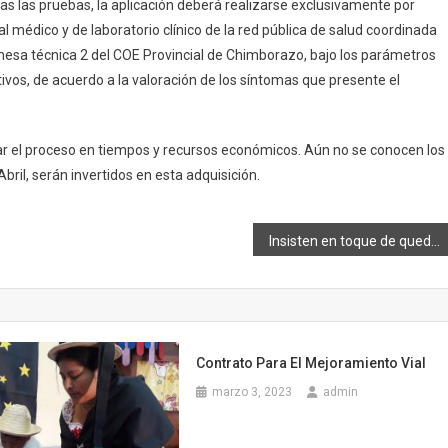
COVID-
as las pruebas, la aplicación deberá realizarse exclusivamente po
r
19
l médico y de laboratorio clínico de la red pública de salud coordinada
Para
mesa técnica 2 del COE Provincial de Chimborazo, bajo los parámetros
El
ivos, de acuerdo a la valoración de los síntomas que presente el
Municipio
De
Riobamba
litar el proceso en tiempos y recursos económicos. Aún no se conocen los
bril, serán invertidos en esta adquisición.
Insisten en toque de queda de 24 horas para la Provincia
Contrato Para El Mejoramiento Vial
marzo 3, 2023
admin