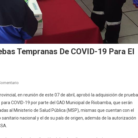
ebas Tempranas De COVID-19 Para El
En
Comentario
COE
rovincial, en reunión de este 07 de abril, aprobó la adquisición de prueb
Autorizó
s para COVID-19 por parte del GAD Municipal de Riobamba, que serán
Compras
das al Ministerio de Salud Pública (MSP), mismas que cuentan con el
De
o sanitario nacional y el de su país de origen, además de la autorización
Pruebas
Tempranas
SA.
De