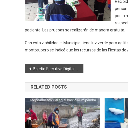
Recibid
persona
por la 
respect
paciente. Las pruebas se realizarán de manera gratuita.
Con esta viabilidad el Municipio tiene luz verde para agi
montos, pero se indicó que los recursos de las Fiestas de A
Navegación
Boletín Ejecutivo Digital del Diario de Riobamba 08.04.2020
de
RELATED POSTS
entradas