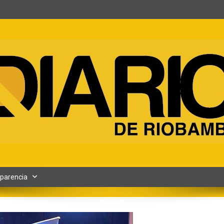
ento y Contenidos digitales
parencia