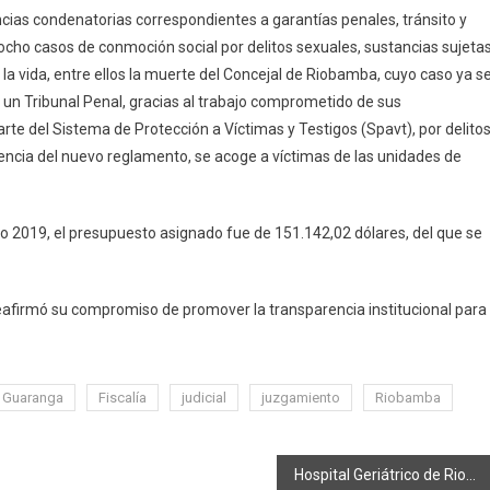
cias condenatorias correspondientes a garantías penales, tránsito y
iocho casos de conmoción social por delitos sexuales, sustancias sujeta
ra la vida, entre ellos la muerte del Concejal de Riobamba, cuyo caso ya s
un Tribunal Penal, gracias al trabajo comprometido de sus
te del Sistema de Protección a Víctimas y Testigos (Spavt), por delito
igencia del nuevo reglamento, se acoge a víctimas de las unidades de
año 2019, el presupuesto asignado fue de 151.142,02 dólares, del que se
afirmó su compromiso de promover la transparencia institucional para
l Guaranga
Fiscalía
judicial
juzgamiento
Riobamba
Hospital Geriátrico de Riobamba, preparado ante posibles casos de Coronavirus.