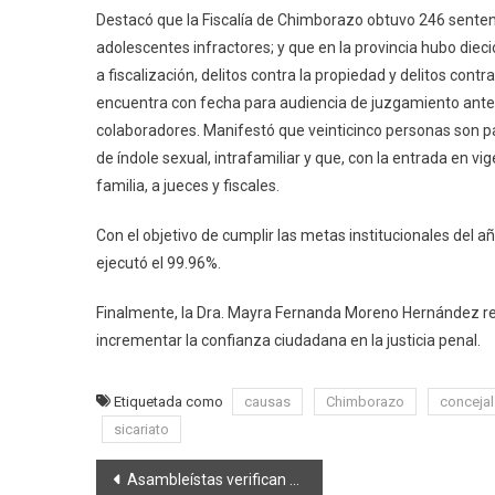
Destacó que la Fiscalía de Chimborazo obtuvo 246 senten
adolescentes infractores; y que en la provincia hubo diec
a fiscalización, delitos contra la propiedad y delitos cont
encuentra con fecha para audiencia de juzgamiento ante 
colaboradores. Manifestó que veinticinco personas son par
de índole sexual, intrafamiliar y que, con la entrada en v
familia, a jueces y fiscales.
Con el objetivo de cumplir las metas institucionales del 
ejecutó el 99.96%.
Finalmente, la Dra. Mayra Fernanda Moreno Hernández re
incrementar la confianza ciudadana en la justicia penal.
Etiquetada como
causas
Chimborazo
conceja
sicariato
Navegación
Asambleístas verifican actuación en casos de desaparecidos