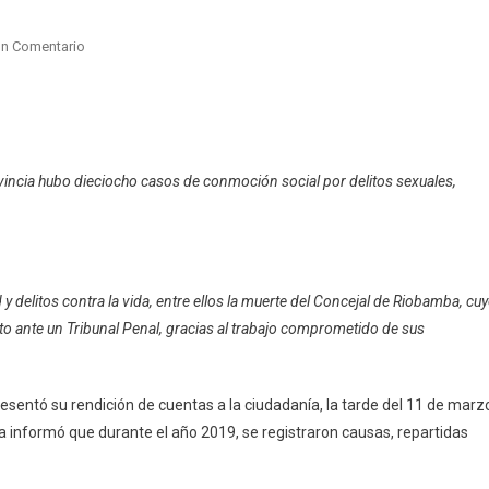
En
Un Comentario
Caso
De
Sicariato
Entre
Las
vincia hubo dieciocho casos de conmoción social por delitos sexuales,
8.245
Causas
Procesadas
Por
Fiscalía
d y delitos contra la vida, entre ellos la muerte del Concejal de Riobamba, cu
De
o ante un Tribunal Penal, gracias al trabajo comprometido de sus
Chimborazo
En
2019
sentó su rendición de cuentas a la ciudadanía, la tarde del 11 de marz
ia informó que durante el año 2019, se registraron causas, repartidas