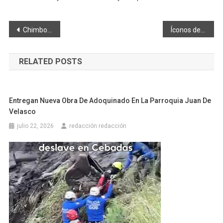
Navegación
Chimborazo INC. de Nueva York homenajeó a 72 estudiantes con más altos promedios
Íconos de Riobamba: EL RELOJ DE LARA, ¿SALDRÁ DEL SILENCIO?
de
RELATED POSTS
entradas
Entregan Nueva Obra De Adoquinado En La Parroquia Juan De
Velasco
julio 22, 2026
redacción redacción