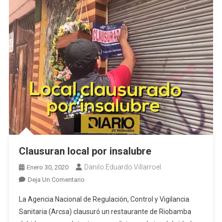
Clausuran local por insalubre
Danilo Eduardo Villarroel
Enero 30, 2020
En
Deja Un Comentario
Clausuran
La Agencia Nacional de Regulación, Control y Vigilancia
Local
Sanitaria (Arcsa) clausuró un restaurante de Riobamba
Por