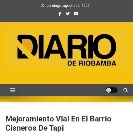
Saltar
domingo, agosto 09, 2026
al
contenido
Información, Entretenimiento
Primer periódico creado por periodistas en Chimborazo
y Contenidos digitales
Mejoramiento Vial En El Barrio
Cisneros De Tapi