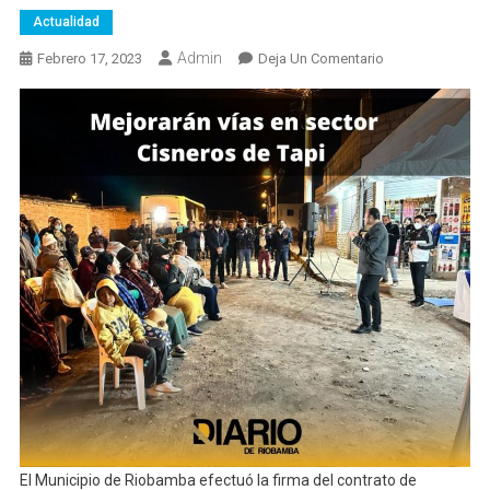
Actualidad
Admin
En
Febrero 17, 2023
Deja Un Comentario
Mejoramiento
Vial
En
El
Barrio
Cisneros
De
Tapi
El Municipio de Riobamba efectuó la firma del contrato de