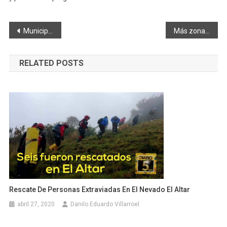
Navegación
Municipio entregó aulas en la Escuela de Educación Básica Juan de Lavalle
Más zonas recreativas recuperadas
de
RELATED POSTS
entradas
Rescate De Personas Extraviadas En El Nevado El Altar
abril 27, 2020
Danilo Eduardo Villarroel