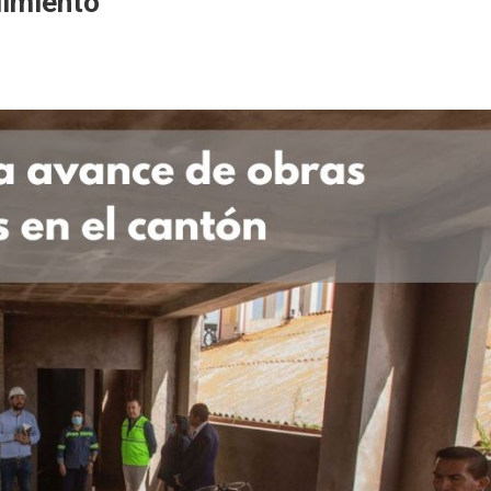
limiento
corren
ras
ra
mplimiento