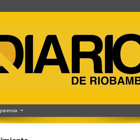
ento y Contenidos digitales
parencia