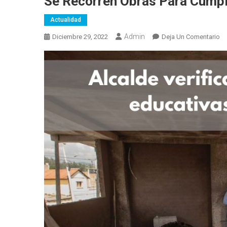
Se Recorren Obras Para Cump
Actualidad
Admin
En
Diciembre 29, 2022
Deja Un Comentario
Se
Re
Ob
Pa
Cu