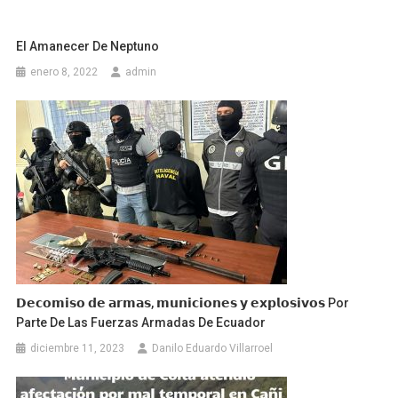
El Amanecer De Neptuno
enero 8, 2022
admin
𝗗𝗲𝗰𝗼𝗺𝗶𝘀𝗼 𝗱𝗲 𝗮𝗿𝗺𝗮𝘀, 𝗺𝘂𝗻𝗶𝗰𝗶𝗼𝗻𝗲𝘀 𝘆 𝗲𝘅𝗽𝗹𝗼𝘀𝗶𝘃𝗼𝘀 Por
Parte De Las Fuerzas Armadas De Ecuador
diciembre 11, 2023
Danilo Eduardo Villarroel