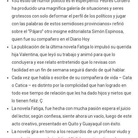
«Su estilo de humor político es el esperpento. Febres Cordero
ha producido una magnífica galería de situaciones y seres
grotescos con solo deformar el perfil de los políticos y jugar
con las palabras de estos semidioses provincianos» refirió
sobre el “Pájaro” otro insigne editorialista Simón Espinosa,
quien fue su compañero en el Diario Hoy
La publicación de la última novela Fatiga lo impulsó su querida
hija Valentina, que leyó su trabajo y animó para que lo
concluyera y ese relato entretenido que lo revisas con
facilidad en un fin de semana seguirá dando de qué hablar.
Cada vez que habla o escribe de su compañera de vida – Cata
o Catica – es distinto por la complicidad que han logrado en
todo ese tiempo de relación que les ha dado hijos y nietos que
lo tienen feliz. Ç
La novela Fatiga, fue hecha con mucha pasión espera el juicio
del lector, según confiesa, siente ahora un vacío, luego de este
acto creativo, presentado en Quito y Guayaquil con éxito.
La novela gira en torno a los recuerdos de un profesor viudo y