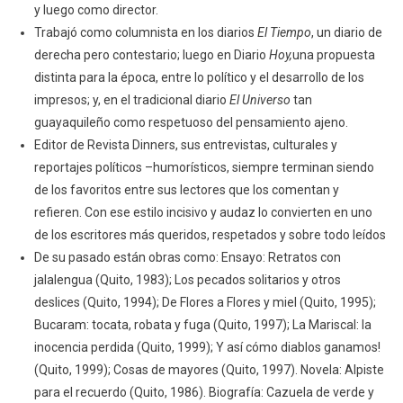
y luego como director.
Trabajó como columnista en los diarios
El Tiempo
, un diario de
derecha pero contestario; luego en Diario
Hoy,
una propuesta
distinta para la época, entre lo político y el desarrollo de los
impresos; y, en el tradicional diario
El Universo
tan
guayaquileño como respetuoso del pensamiento ajeno.
Editor de Revista Dinners, sus entrevistas, culturales y
reportajes políticos –humorísticos, siempre terminan siendo
de los favoritos entre sus lectores que los comentan y
refieren. Con ese estilo incisivo y audaz lo convierten en uno
de los escritores más queridos, respetados y sobre todo leídos
De su pasado están obras como: Ensayo: Retratos con
jalalengua (Quito, 1983); Los pecados solitarios y otros
deslices (Quito, 1994); De Flores a Flores y miel (Quito, 1995);
Bucaram: tocata, robata y fuga (Quito, 1997); La Mariscal: la
inocencia perdida (Quito, 1999); Y así cómo diablos ganamos!
(Quito, 1999); Cosas de mayores (Quito, 1997). Novela: Alpiste
para el recuerdo (Quito, 1986). Biografía: Cazuela de verde y