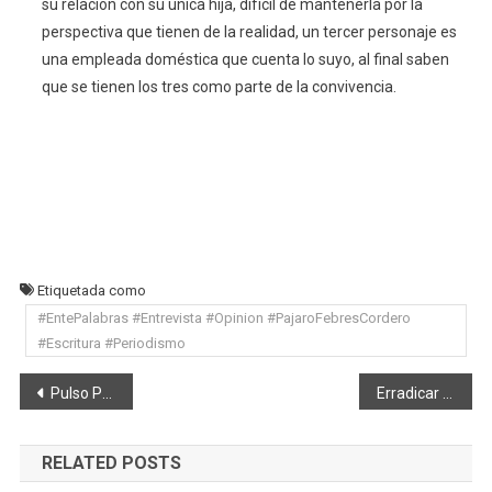
su relación con su única hija, difícil de mantenerla por la
perspectiva que tienen de la realidad, un tercer personaje es
una empleada doméstica que cuenta lo suyo, al final saben
que se tienen los tres como parte de la convivencia.
Etiquetada como
#EntePalabras #Entrevista #Opinion #PajaroFebresCordero
#Escritura #Periodismo
Navegación
Pulso Político: Ciudadanos prefieren candidatos honestos – Diego Moncayo Amores
Erradicar la violencia una tarea pendiente Por: Valeria Burbano Salas – Abogada
de
RELATED POSTS
entradas