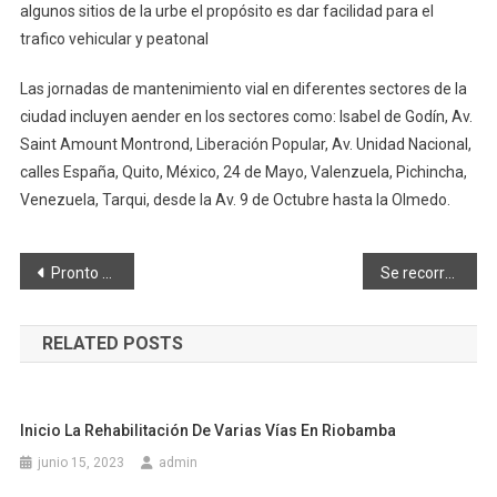
algunos sitios de la urbe el propósito es dar facilidad para el
trafico vehicular y peatonal
Las jornadas de mantenimiento vial en diferentes sectores de la
ciudad incluyen aender en los sectores como: Isabel de Godín, Av.
Saint Amount Montrond, Liberación Popular, Av. Unidad Nacional,
calles España, Quito, México, 24 de Mayo, Valenzuela, Pichincha,
Venezuela, Tarqui, desde la Av. 9 de Octubre hasta la Olmedo.
Navegación
Pronto La Alborada tendrá su parque familiar
Se recorren obras para cumplimiento
de
RELATED POSTS
entradas
Inicio La Rehabilitación De Varias Vías En Riobamba
junio 15, 2023
admin