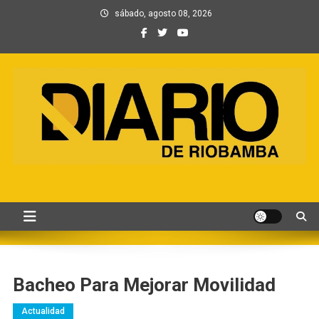
Saltar
sábado, agosto 08, 2026
al
contenido
Información, Entretenimiento
Primer periódico creado por periodistas en Chimborazo
y Contenidos digitales
Bacheo Para Mejorar Movilidad
Actualidad