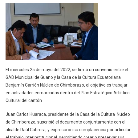
Casa
De
La
Cultura
Y
Municipio
Impulsan
Plan
Estratégico
Cultural
El miércoles 25 de mayo del 2022, se firmó un convenio entre el
En
GAD Municipal de Guano y la Casa de la Cultura Ecuatoriana
Guano
Benjamín Carrión Núcleo de Chimborazo, el objetivo es trabajar
en actividades enmarcadas dentro del Plan Estratégico Artístico
Cultural del cantón
Juan Carlos Huaraca, presidente de la Casa de la Cultura Núcleo
de Chimborazo, suscribió el documento conjuntamente con el
alcalde Raúl Cabrera, y expresaron su complacencia por articular
el trabajo interinstitucional, permitiendo crear o preservar sus