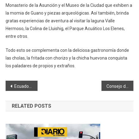
Monasterio de la Asunción y el Museo de la Ciudad que exhiben a
la momia de Guano y piezas arqueológicas. Así también, brinda
gratas experiencias de aventura al visitar la laguna Valle
Hermoso, la Colina de Lluishig, el Parque Acuático Los Elenes,
entre otros.
Todo esto se complementa con la deliciosa gastronomía donde
las cholas, la fritada con chorizo y la chicha huevona conquista
los paladares de propios y extraños.
Navegación
Ecuador. Cifras del Covid 19 son estables, se monitorea alerta por viruela del mono
Consejo de protección capacitó a los DECE
de
RELATED POSTS
entradas