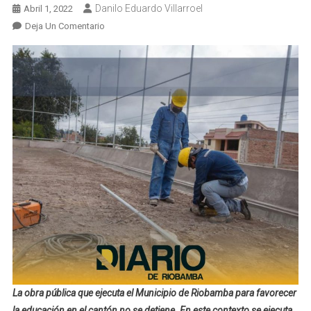
Danilo Eduardo Villarroel
Abril 1, 2022
En
Deja Un Comentario
AVANZA
CONSTRUCCIÓN
DEL
ÁREA
RECREATIVA
EN
LA
UNIDAD
EDUCATIVA
ESPECIALIZADA
CARLOS
GARBAY
La obra pública que ejecuta el Municipio de Riobamba para favorecer
la educación en el cantón no se detiene. En este contexto se ejecuta