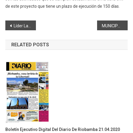
de este proyecto que tiene un plazo de ejecución de 150 días.
Navegación
Líder Lab, cuenta con participación de riobambeños.
MUNICIPALIDAD INTERVIENE IGLESIA DE SAN LUIS
de
RELATED POSTS
entradas
Boletín Ejecutivo Digital Del Diario De Riobamba 21.04.2020