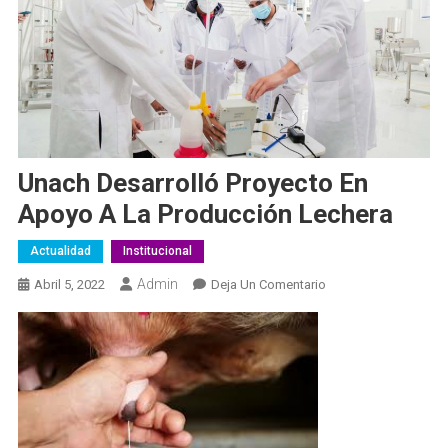
Unach Desarrolló Proyecto En
Apoyo A La Producción Lechera
Actualidad
Institucional
Admin
En
Abril 5, 2022
Deja Un Comentario
Unach
Desarrolló
Proyecto
En
Apoyo
A
La