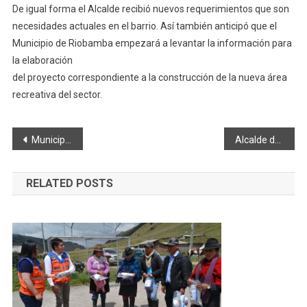
De igual forma el Alcalde recibió nuevos requerimientos que son
necesidades actuales en el barrio. Así también anticipó que el
Municipio de Riobamba empezará a levantar la información para
la elaboración
del proyecto correspondiente a la construcción de la nueva área
recreativa del sector.
Navegación
Municipio apoya feria de fomento del Comercio Justo y Responsable
Alcalde de Riobamba entrega área recreativa en barrio José Lazcano
de
RELATED POSTS
entradas