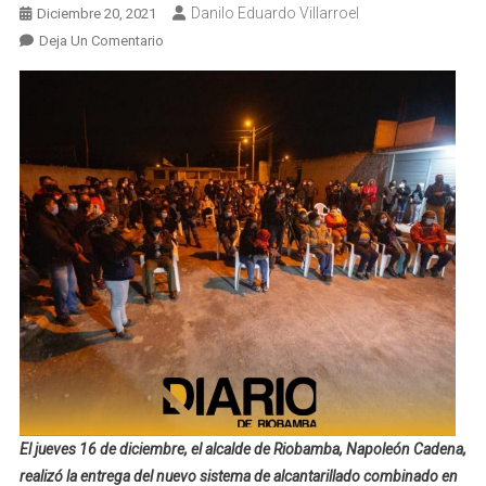
Danilo Eduardo Villarroel
Diciembre 20, 2021
En
Deja Un Comentario
Familias
Del
Barrio
Rincón
De
España
Se
Benefician
De
Su
Nuevo
Sistema
De
Alcantarillado
Combinado
El jueves 16 de diciembre, el alcalde de Riobamba, Napoleón Cadena,
realizó la entrega del nuevo sistema de alcantarillado combinado en