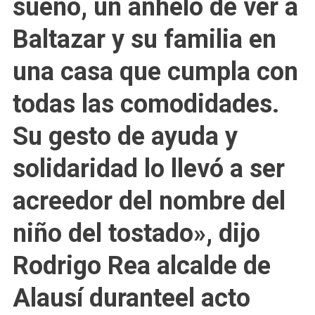
sueño, un anhelo de ver a
De
Tostado,
Baltazar y su familia en
Tiene
Casa
una casa que cumpla con
Propia
todas las comodidades.
Su gesto de ayuda y
solidaridad lo llevó a ser
acreedor del nombre del
niño del tostado», dijo
Rodrigo Rea alcalde de
Alausí duranteel acto