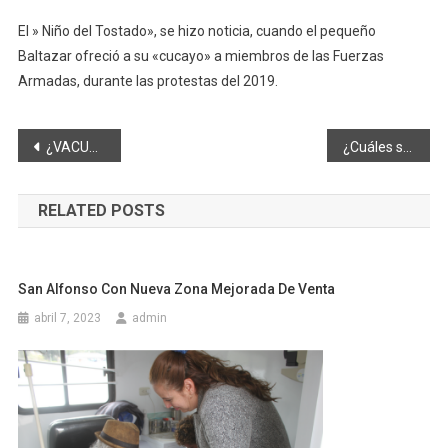
El » Niño del Tostado», se hizo noticia, cuando el pequeño
Baltazar ofreció a su «cucayo» a miembros de las Fuerzas
Armadas, durante las protestas del 2019.
Navegación
¿VACUNACIÓN A DEDO?
¿Cuáles son las restricciones dispuestas por el COE Nacional durante los feriados de abril y mayo?
de
RELATED POSTS
entradas
San Alfonso Con Nueva Zona Mejorada De Venta
abril 7, 2023
admin