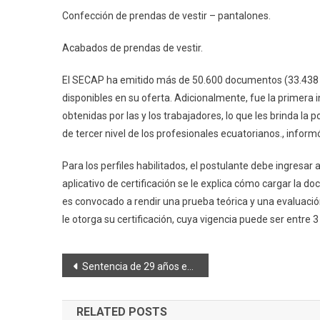
Confección de prendas de vestir – pantalones.
Acabados de prendas de vestir.
El SECAP ha emitido más de 50.600 documentos (33.438 per
disponibles en su oferta. Adicionalmente, fue la primera in
obtenidas por las y los trabajadores, lo que les brinda la p
de tercer nivel de los profesionales ecuatorianos., infor
Para los perfiles habilitados, el postulante debe ingresar 
aplicativo de certificación se le explica cómo cargar la do
es convocado a rendir una prueba teórica y una evaluación
le otorga su certificación, cuya vigencia puede ser entre 
Navegación
Sentencia de 29 años en caso de violación de menor en Alausí
de
RELATED POSTS