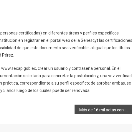
sonas certificadas) en diferentes áreas y perfiles específicos,
stitución en registrar en el portal web de la Senescyt las certificacione
osibilidad de que este documento sea verificable, al igual que los títulos
mó Pérez.
a
www.secap.gob.ec
, crear un usuario y contraseña personal. En el
cumentación solicitada para concretar la postulación y, una vez verificad
 práctica, correspondiente a su perfil específico; de aprobar ambas, se
3 y 5 años luego de los cuales puede ser renovada.
Más de 16 mil actas con inconsistencias entregó Yaku Pérez al CNE