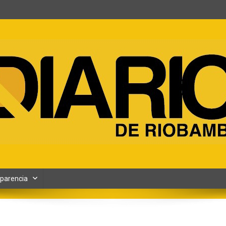
ento y Contenidos digitales
parencia