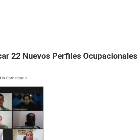
car 22 Nuevos Perfiles Ocupacionales
En
 Un Comentario
SECAP
Habilitada
Para
Certificar
22
Nuevos
Perfiles
Ocupacionales