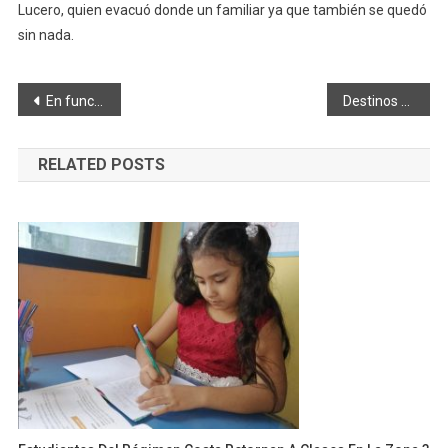
Lucero, quien evacuó donde un familiar ya que también se quedó
sin nada.
Navegación
En funcionamiento proyecto de riego en Pungalá
Destinos turísticos han tomado medidas para precautelar la salud del viajero
de
RELATED POSTS
entradas