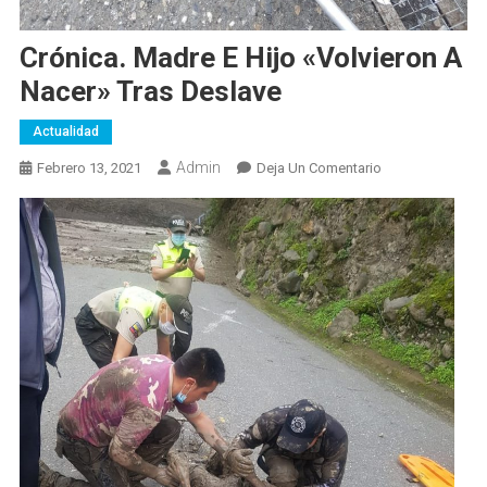
Crónica. Madre E Hijo «Volvieron A
Nacer» Tras Deslave
Actualidad
Admin
En
Febrero 13, 2021
Deja Un Comentario
Crónica.
Madre
E
Hijo
«Volvieron
A
Nacer»
Tras
Deslave