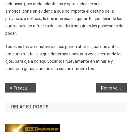
actuación), sin duda talentosos y apreciados en sus
ámbitos, pone en evidencia que no importa el destino de la
provincia, o del país, lo que interesa es ganar. Ni qué decir de los
que se buscan a fuerza de cara dura seguir en las posiciones de
poder.
Todas es tas circunstancias nos ponen ahora, igual que antes,
ante una ruleta, a la que debemos apostar a veces cerrando los
ojos, para ojalá no equivocarnos nuevamente en atinarle y
apostar a ganar, aunque sea con un número feo.
Navegación
Preocupa subregistro de casos de Covid19
Retiro voluntario de lotes de toallas húmedas Huggies® por presencia de contaminante microbiológico
de
RELATED POSTS
entradas