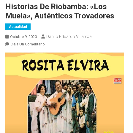
Historias De Riobamba: «Los
Muela», Auténticos Trovadores
Actualidad
Danilo Eduardo Villarroel
Octubre 9, 2020
En
Deja Un Comentario
Historias
De
Riobamba:
«Los
Muela»,
Auténticos
Trovadores