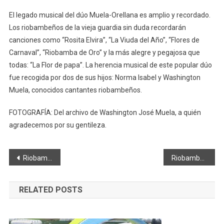
El legado musical del dúo Muela-Orellana es amplio y recordado.
Los riobambeños de la vieja guardia sin duda recordarán
canciones como “Rosita Elvira”, “La Viuda del Año”, “Flores de
Carnaval”, “Riobamba de Oro” y la más alegre y pegajosa que
todas: “La Flor de papa”. La herencia musical de este popular dúo
fue recogida por dos de sus hijos: Norma Isabel y Washington
Muela, conocidos cantantes riobambeños.
FOTOGRAFÍA: Del archivo de Washington José Muela, a quién
agradecemos por su gentileza.
Navegación
Riobamba: Sentenciado por matar a su hermano
Riobamba: Acuerdos para la reactivación económica
de
RELATED POSTS
entradas